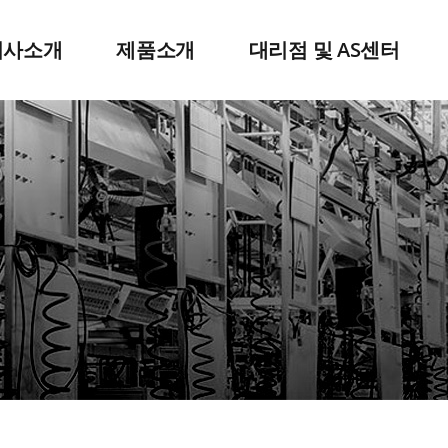
회사소개
제품소개
대리점 및 AS센터
인사말
에어공구
회사연혁
전동공구
대리점문의
조직도
QX툴
아오시는길
윈치/호이스트
엔진스타터
닐로스