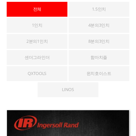
전체
1.5인치
1인치
4분의3인치
2분의1인치
8분의3인치
센더그라인더
함마치즐
QXTOOLS
윈치호이스트
LINOS