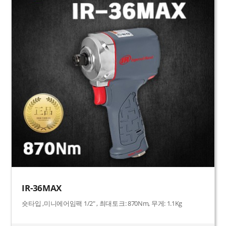
IR-36MAX
숏타입 ,미니에어임팩 1/2" , 최대토크: 870Nm, 무게: 1.1Kg