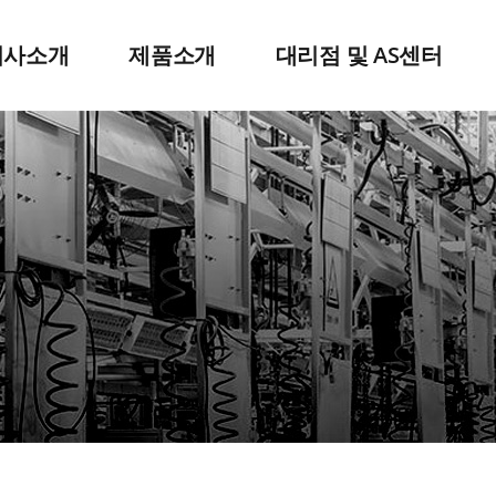
회사소개
제품소개
대리점 및 AS센터
인사말
에어공구
회사연혁
전동공구
대리점문의
조직도
QX툴
아오시는길
윈치/호이스트
엔진스타터
닐로스