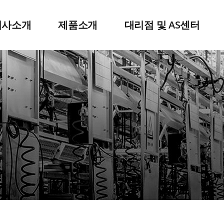
회사소개
제품소개
대리점 및 AS센터
인사말
에어공구
회사연혁
전동공구
대리점문의
조직도
QX툴
아오시는길
윈치/호이스트
엔진스타터
닐로스